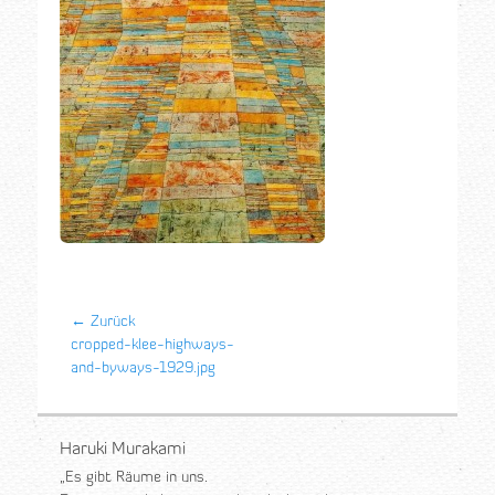
Beitrags-
← Zurück
Vorheriger
cropped-klee-highways-
Navigation
Beitrag:
and-byways-1929.jpg
Haruki Murakami
„Es gibt Räume in uns.