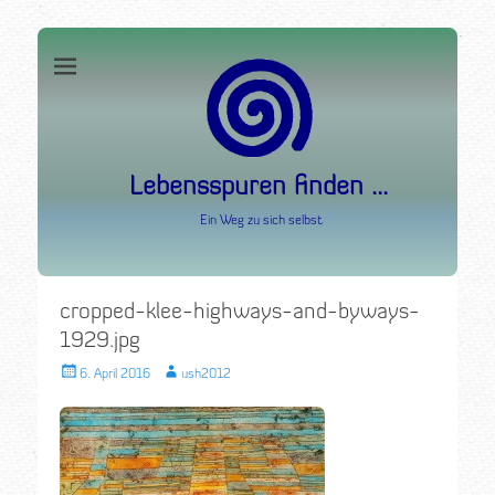
Lebensspuren finden ...
Ein Weg zu sich selbst
Suche
nach:
cropped-klee-highways-and-byways-
1929.jpg
Veröffentlicht
Autor
6. April 2016
ush2012
am